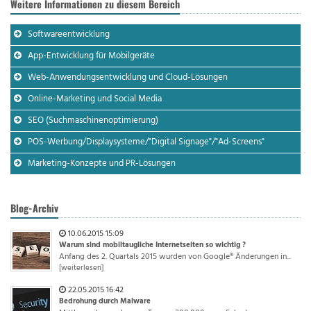
Weitere Informationen zu diesem Bereich
Softwareentwicklung
App-Entwicklung für Mobilgeräte
Web-Anwendungsentwicklung und Cloud-Lösungen
Online-Marketing und Social Media
SEO (Suchmaschinenoptimierung)
POS-Werbung/Displaysysteme/"Digital Signage"/"Ad-Screens"
Marketing-Konzepte und PR-Lösungen
Blog-Archiv
10.06.2015 15:09
Warum sind mobiltaugliche Internetseiten so wichtig ?
Anfang des 2. Quartals 2015 wurden von Google® Änderungen in...
[weiterlesen]
22.05.2015 16:42
Bedrohung durch Malware